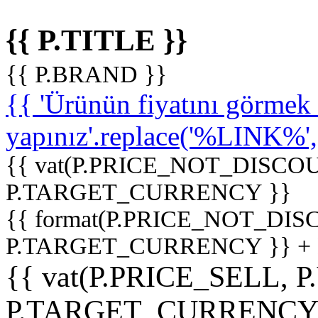
{{ P.TITLE }}
{{ P.BRAND }}
{{ 'Ürünün fiyatını görme
yapınız'.replace('%LINK%', '
{{ vat(P.PRICE_NOT_DISCOU
P.TARGET_CURRENCY }}
{{ format(P.PRICE_NOT_DI
P.TARGET_CURRENCY }} +
{{ vat(P.PRICE_SELL, P
P.TARGET_CURRENCY