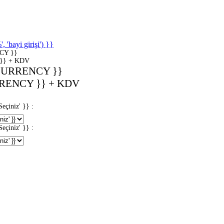
'bayi girişi') }}
CY }}
}} + KDV
CURRENCY }}
RENCY }} + KDV
iniz' }} :
iniz' }} :