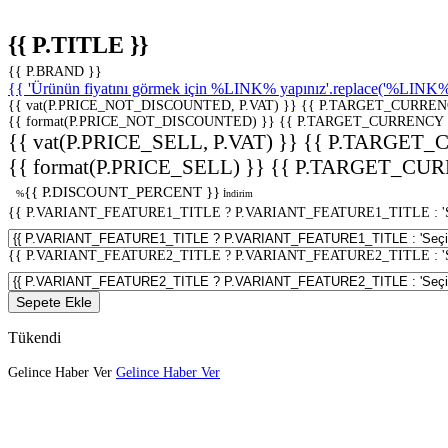
{{ P.TITLE }}
{{ P.BRAND }}
{{ 'Ürünün fiyatını görmek için %LINK% yapınız'.replace('%LINK%', 
{{ vat(P.PRICE_NOT_DISCOUNTED, P.VAT) }}
{{ P.TARGET_CURREN
{{ format(P.PRICE_NOT_DISCOUNTED) }}
{{ P.TARGET_CURRENCY 
{{ vat(P.PRICE_SELL, P.VAT) }}
{{ P.TARGET_
{{ format(P.PRICE_SELL) }}
{{ P.TARGET_CUR
{{ P.DISCOUNT_PERCENT }}
%
İndirim
{{ P.VARIANT_FEATURE1_TITLE ? P.VARIANT_FEATURE1_TITLE : 'Seç
{{ P.VARIANT_FEATURE2_TITLE ? P.VARIANT_FEATURE2_TITLE : 'Seç
Sepete Ekle
Tükendi
Gelince Haber Ver
Gelince Haber Ver