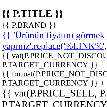
{{ P.TITLE }}
{{ P.BRAND }}
{{ 'Ürünün fiyatını görme
yapınız'.replace('%LINK%', '
{{ vat(P.PRICE_NOT_DISCOU
P.TARGET_CURRENCY }}
{{ format(P.PRICE_NOT_DI
P.TARGET_CURRENCY }} +
{{ vat(P.PRICE_SELL, P
P.TARGET_CURRENCY