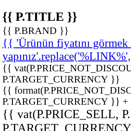
{{ P.TITLE }}
{{ P.BRAND }}
{{ 'Ürünün fiyatını görme
yapınız'.replace('%LINK%', '
{{ vat(P.PRICE_NOT_DISCOU
P.TARGET_CURRENCY }}
{{ format(P.PRICE_NOT_DI
P.TARGET_CURRENCY }} +
{{ vat(P.PRICE_SELL, P
P.TARGET_CURRENCY