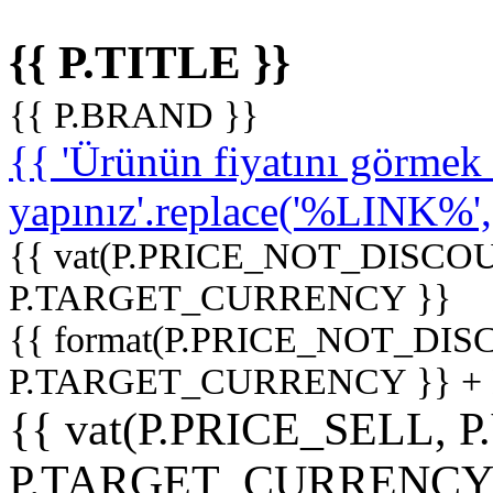
{{ P.TITLE }}
{{ P.BRAND }}
{{ 'Ürünün fiyatını görme
yapınız'.replace('%LINK%', '
{{ vat(P.PRICE_NOT_DISCOU
P.TARGET_CURRENCY }}
{{ format(P.PRICE_NOT_DI
P.TARGET_CURRENCY }} +
{{ vat(P.PRICE_SELL, P
P.TARGET_CURRENCY