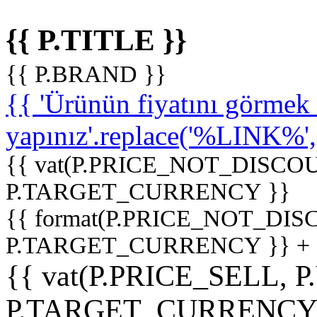
{{ P.TITLE }}
{{ P.BRAND }}
{{ 'Ürünün fiyatını görme
yapınız'.replace('%LINK%', '
{{ vat(P.PRICE_NOT_DISCOU
P.TARGET_CURRENCY }}
{{ format(P.PRICE_NOT_DI
P.TARGET_CURRENCY }} +
{{ vat(P.PRICE_SELL, P
P.TARGET_CURRENCY