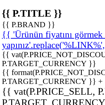
{{ P.TITLE }}
{{ P.BRAND }}
{{ 'Ürünün fiyatını görme
yapınız'.replace('%LINK%', '
{{ vat(P.PRICE_NOT_DISCOU
P.TARGET_CURRENCY }}
{{ format(P.PRICE_NOT_DI
P.TARGET_CURRENCY }} +
{{ vat(P.PRICE_SELL, P
P.TARGET_CURRENCY