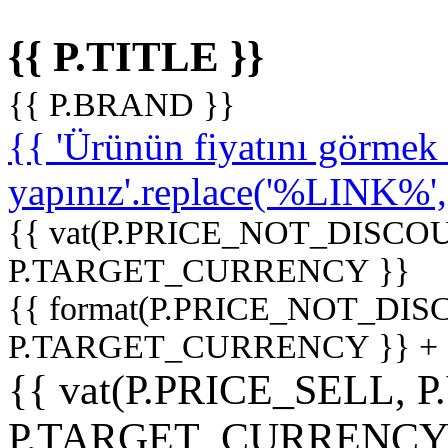
{{ P.TITLE }}
{{ P.BRAND }}
{{ 'Ürünün fiyatını görme
yapınız'.replace('%LINK%', '
{{ vat(P.PRICE_NOT_DISCOU
P.TARGET_CURRENCY }}
{{ format(P.PRICE_NOT_DI
P.TARGET_CURRENCY }} +
{{ vat(P.PRICE_SELL, P
P.TARGET_CURRENCY