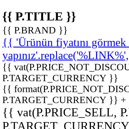
{{ P.TITLE }}
{{ P.BRAND }}
{{ 'Ürünün fiyatını görme
yapınız'.replace('%LINK%', '
{{ vat(P.PRICE_NOT_DISCOU
P.TARGET_CURRENCY }}
{{ format(P.PRICE_NOT_DI
P.TARGET_CURRENCY }} +
{{ vat(P.PRICE_SELL, P
P.TARGET_CURRENCY