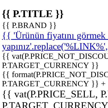
{{ P.TITLE }}
{{ P.BRAND }}
{{ 'Ürünün fiyatını görme
yapınız'.replace('%LINK%', '
{{ vat(P.PRICE_NOT_DISCOU
P.TARGET_CURRENCY }}
{{ format(P.PRICE_NOT_DI
P.TARGET_CURRENCY }} +
{{ vat(P.PRICE_SELL, P
P.TARGET_CURRENCY