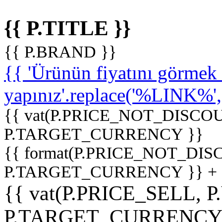
{{ P.TITLE }}
{{ P.BRAND }}
{{ 'Ürünün fiyatını görme
yapınız'.replace('%LINK%', '
{{ vat(P.PRICE_NOT_DISCOU
P.TARGET_CURRENCY }}
{{ format(P.PRICE_NOT_DI
P.TARGET_CURRENCY }} +
{{ vat(P.PRICE_SELL, P
P.TARGET_CURRENCY