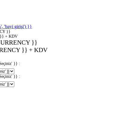
'bayi girişi') }}
CY }}
}} + KDV
CURRENCY }}
RENCY }} + KDV
iniz' }} :
iniz' }} :