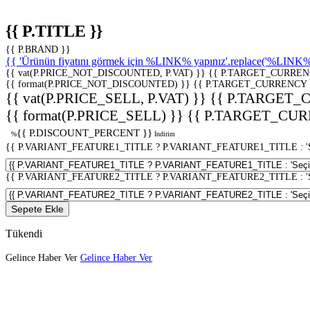
{{ P.TITLE }}
{{ P.BRAND }}
{{ 'Ürünün fiyatını görmek için %LINK% yapınız'.replace('%LINK%', 
{{ vat(P.PRICE_NOT_DISCOUNTED, P.VAT) }}
{{ P.TARGET_CURREN
{{ format(P.PRICE_NOT_DISCOUNTED) }}
{{ P.TARGET_CURRENCY 
{{ vat(P.PRICE_SELL, P.VAT) }}
{{ P.TARGET_
{{ format(P.PRICE_SELL) }}
{{ P.TARGET_CUR
{{ P.DISCOUNT_PERCENT }}
%
İndirim
{{ P.VARIANT_FEATURE1_TITLE ? P.VARIANT_FEATURE1_TITLE : 'Seç
{{ P.VARIANT_FEATURE2_TITLE ? P.VARIANT_FEATURE2_TITLE : 'Seç
Sepete Ekle
Tükendi
Gelince Haber Ver
Gelince Haber Ver