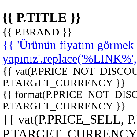
{{ P.TITLE }}
{{ P.BRAND }}
{{ 'Ürünün fiyatını görme
yapınız'.replace('%LINK%', '
{{ vat(P.PRICE_NOT_DISCOU
P.TARGET_CURRENCY }}
{{ format(P.PRICE_NOT_DI
P.TARGET_CURRENCY }} +
{{ vat(P.PRICE_SELL, P
P.TARGET_CURRENCY