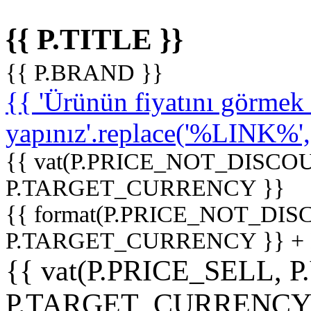
{{ P.TITLE }}
{{ P.BRAND }}
{{ 'Ürünün fiyatını görme
yapınız'.replace('%LINK%', '
{{ vat(P.PRICE_NOT_DISCOU
P.TARGET_CURRENCY }}
{{ format(P.PRICE_NOT_DI
P.TARGET_CURRENCY }} +
{{ vat(P.PRICE_SELL, P
P.TARGET_CURRENCY