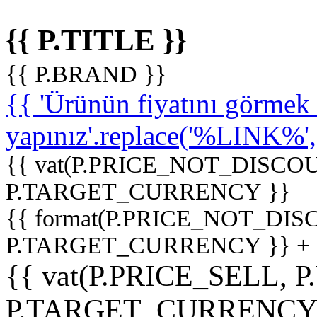
{{ P.TITLE }}
{{ P.BRAND }}
{{ 'Ürünün fiyatını görme
yapınız'.replace('%LINK%', '
{{ vat(P.PRICE_NOT_DISCOU
P.TARGET_CURRENCY }}
{{ format(P.PRICE_NOT_DI
P.TARGET_CURRENCY }} +
{{ vat(P.PRICE_SELL, P
P.TARGET_CURRENCY