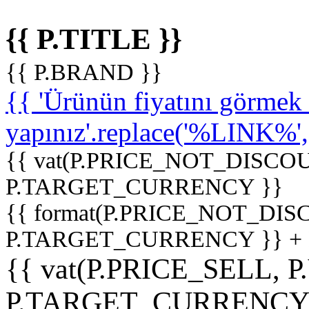
{{ P.TITLE }}
{{ P.BRAND }}
{{ 'Ürünün fiyatını görme
yapınız'.replace('%LINK%', '
{{ vat(P.PRICE_NOT_DISCOU
P.TARGET_CURRENCY }}
{{ format(P.PRICE_NOT_DI
P.TARGET_CURRENCY }} +
{{ vat(P.PRICE_SELL, P
P.TARGET_CURRENCY