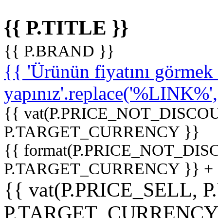
{{ P.TITLE }}
{{ P.BRAND }}
{{ 'Ürünün fiyatını görme
yapınız'.replace('%LINK%', '
{{ vat(P.PRICE_NOT_DISCOU
P.TARGET_CURRENCY }}
{{ format(P.PRICE_NOT_DI
P.TARGET_CURRENCY }} +
{{ vat(P.PRICE_SELL, P
P.TARGET_CURRENCY