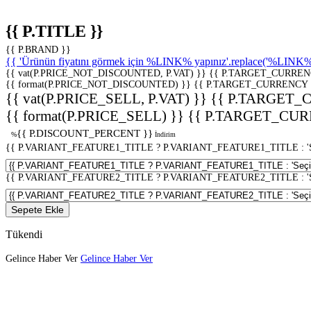
{{ P.TITLE }}
{{ P.BRAND }}
{{ 'Ürünün fiyatını görmek için %LINK% yapınız'.replace('%LINK%', 
{{ vat(P.PRICE_NOT_DISCOUNTED, P.VAT) }}
{{ P.TARGET_CURREN
{{ format(P.PRICE_NOT_DISCOUNTED) }}
{{ P.TARGET_CURRENCY 
{{ vat(P.PRICE_SELL, P.VAT) }}
{{ P.TARGET_
{{ format(P.PRICE_SELL) }}
{{ P.TARGET_CUR
{{ P.DISCOUNT_PERCENT }}
%
İndirim
{{ P.VARIANT_FEATURE1_TITLE ? P.VARIANT_FEATURE1_TITLE : 'Seç
{{ P.VARIANT_FEATURE2_TITLE ? P.VARIANT_FEATURE2_TITLE : 'Seç
Sepete Ekle
Tükendi
Gelince Haber Ver
Gelince Haber Ver