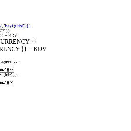
'bayi girişi') }}
CY }}
}} + KDV
CURRENCY }}
RENCY }} + KDV
iniz' }} :
iniz' }} :