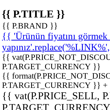
{{ P.TITLE }}
{{ P.BRAND }}
{{ 'Ürünün fiyatını görme
yapınız'.replace('%LINK%', '
{{ vat(P.PRICE_NOT_DISCOU
P.TARGET_CURRENCY }}
{{ format(P.PRICE_NOT_DI
P.TARGET_CURRENCY }} +
{{ vat(P.PRICE_SELL, P
P.TARGET_CURRENCY