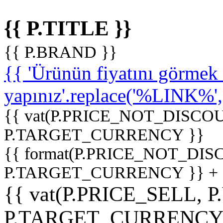
{{ P.TITLE }}
{{ P.BRAND }}
{{ 'Ürünün fiyatını görme
yapınız'.replace('%LINK%', '
{{ vat(P.PRICE_NOT_DISCOU
P.TARGET_CURRENCY }}
{{ format(P.PRICE_NOT_DI
P.TARGET_CURRENCY }} +
{{ vat(P.PRICE_SELL, P
P.TARGET_CURRENCY