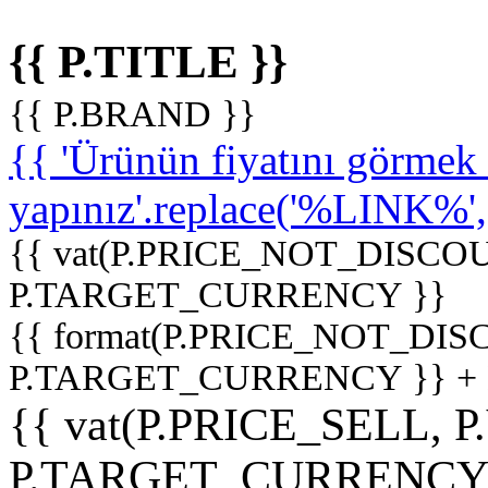
{{ P.TITLE }}
{{ P.BRAND }}
{{ 'Ürünün fiyatını görme
yapınız'.replace('%LINK%', '
{{ vat(P.PRICE_NOT_DISCOU
P.TARGET_CURRENCY }}
{{ format(P.PRICE_NOT_DI
P.TARGET_CURRENCY }} +
{{ vat(P.PRICE_SELL, P
P.TARGET_CURRENCY