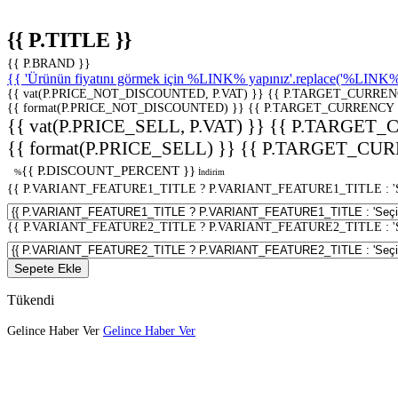
{{ P.TITLE }}
{{ P.BRAND }}
{{ 'Ürünün fiyatını görmek için %LINK% yapınız'.replace('%LINK%', 
{{ vat(P.PRICE_NOT_DISCOUNTED, P.VAT) }}
{{ P.TARGET_CURREN
{{ format(P.PRICE_NOT_DISCOUNTED) }}
{{ P.TARGET_CURRENCY 
{{ vat(P.PRICE_SELL, P.VAT) }}
{{ P.TARGET_
{{ format(P.PRICE_SELL) }}
{{ P.TARGET_CUR
{{ P.DISCOUNT_PERCENT }}
%
İndirim
{{ P.VARIANT_FEATURE1_TITLE ? P.VARIANT_FEATURE1_TITLE : 'Seç
{{ P.VARIANT_FEATURE2_TITLE ? P.VARIANT_FEATURE2_TITLE : 'Seç
Sepete Ekle
Tükendi
Gelince Haber Ver
Gelince Haber Ver