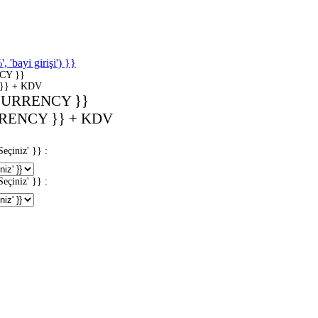
'bayi girişi') }}
CY }}
}} + KDV
CURRENCY }}
RENCY }} + KDV
iniz' }} :
iniz' }} :