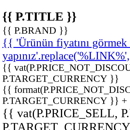
{{ P.TITLE }}
{{ P.BRAND }}
{{ 'Ürünün fiyatını görme
yapınız'.replace('%LINK%', '
{{ vat(P.PRICE_NOT_DISCOU
P.TARGET_CURRENCY }}
{{ format(P.PRICE_NOT_DI
P.TARGET_CURRENCY }} +
{{ vat(P.PRICE_SELL, P
P.TARGET_CURRENCY