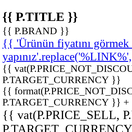
{{ P.TITLE }}
{{ P.BRAND }}
{{ 'Ürünün fiyatını görme
yapınız'.replace('%LINK%', '
{{ vat(P.PRICE_NOT_DISCOU
P.TARGET_CURRENCY }}
{{ format(P.PRICE_NOT_DI
P.TARGET_CURRENCY }} +
{{ vat(P.PRICE_SELL, P
P.TARGET_CURRENCY