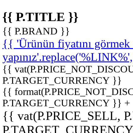
{{ P.TITLE }}
{{ P.BRAND }}
{{ 'Ürünün fiyatını görme
yapınız'.replace('%LINK%', '
{{ vat(P.PRICE_NOT_DISCOU
P.TARGET_CURRENCY }}
{{ format(P.PRICE_NOT_DI
P.TARGET_CURRENCY }} +
{{ vat(P.PRICE_SELL, P
P.TARGET_CURRENCY