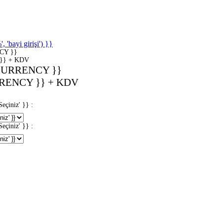
'bayi girişi') }}
CY }}
}} + KDV
CURRENCY }}
RENCY }} + KDV
iniz' }} :
iniz' }} :