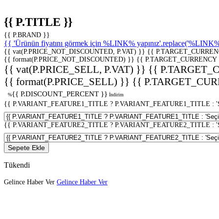
{{ P.TITLE }}
{{ P.BRAND }}
{{ 'Ürünün fiyatını görmek için %LINK% yapınız'.replace('%LINK%', 
{{ vat(P.PRICE_NOT_DISCOUNTED, P.VAT) }}
{{ P.TARGET_CURREN
{{ format(P.PRICE_NOT_DISCOUNTED) }}
{{ P.TARGET_CURRENCY 
{{ vat(P.PRICE_SELL, P.VAT) }}
{{ P.TARGET_
{{ format(P.PRICE_SELL) }}
{{ P.TARGET_CUR
{{ P.DISCOUNT_PERCENT }}
%
İndirim
{{ P.VARIANT_FEATURE1_TITLE ? P.VARIANT_FEATURE1_TITLE : 'Seç
{{ P.VARIANT_FEATURE2_TITLE ? P.VARIANT_FEATURE2_TITLE : 'Seç
Sepete Ekle
Tükendi
Gelince Haber Ver
Gelince Haber Ver