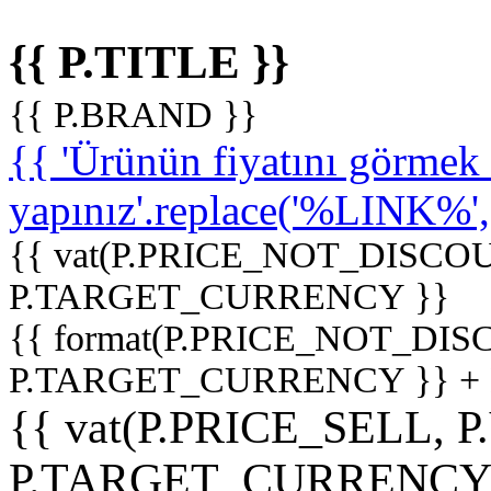
{{ P.TITLE }}
{{ P.BRAND }}
{{ 'Ürünün fiyatını görme
yapınız'.replace('%LINK%', '
{{ vat(P.PRICE_NOT_DISCOU
P.TARGET_CURRENCY }}
{{ format(P.PRICE_NOT_DI
P.TARGET_CURRENCY }} +
{{ vat(P.PRICE_SELL, P
P.TARGET_CURRENCY