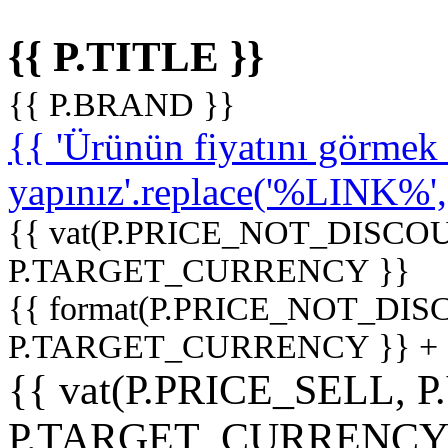
{{ P.TITLE }}
{{ P.BRAND }}
{{ 'Ürünün fiyatını görme
yapınız'.replace('%LINK%', '
{{ vat(P.PRICE_NOT_DISCOU
P.TARGET_CURRENCY }}
{{ format(P.PRICE_NOT_DI
P.TARGET_CURRENCY }} +
{{ vat(P.PRICE_SELL, P
P.TARGET_CURRENCY