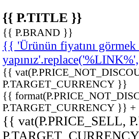
{{ P.TITLE }}
{{ P.BRAND }}
{{ 'Ürünün fiyatını görme
yapınız'.replace('%LINK%', '
{{ vat(P.PRICE_NOT_DISCOU
P.TARGET_CURRENCY }}
{{ format(P.PRICE_NOT_DI
P.TARGET_CURRENCY }} +
{{ vat(P.PRICE_SELL, P
P.TARGET_CURRENCY