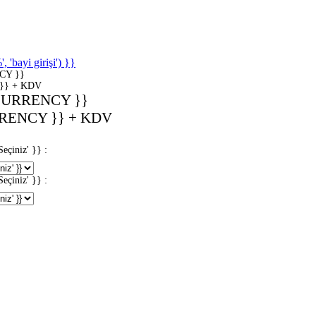
'bayi girişi') }}
CY }}
}} + KDV
CURRENCY }}
RENCY }} + KDV
iniz' }} :
iniz' }} :