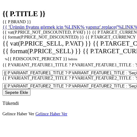
{{ P.TITLE }}
{{ P.BRAND }}
{{ 'Ürünün fiyatını görmek için %LINK% yapınız'.replace('%LINK%', 
{{ vat(P.PRICE_NOT_DISCOUNTED, P.VAT) }}
{{ P.TARGET_CURREN
{{ format(P.PRICE_NOT_DISCOUNTED) }}
{{ P.TARGET_CURRENCY 
{{ vat(P.PRICE_SELL, P.VAT) }}
{{ P.TARGET_
{{ format(P.PRICE_SELL) }}
{{ P.TARGET_CUR
{{ P.DISCOUNT_PERCENT }}
%
İndirim
{{ P.VARIANT_FEATURE1_TITLE ? P.VARIANT_FEATURE1_TITLE : 'Seç
{{ P.VARIANT_FEATURE2_TITLE ? P.VARIANT_FEATURE2_TITLE : 'Seç
Sepete Ekle
Tükendi
Gelince Haber Ver
Gelince Haber Ver