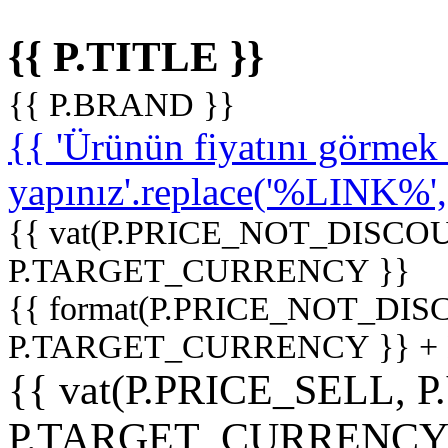
{{ P.TITLE }}
{{ P.BRAND }}
{{ 'Ürünün fiyatını görme
yapınız'.replace('%LINK%', '
{{ vat(P.PRICE_NOT_DISCOU
P.TARGET_CURRENCY }}
{{ format(P.PRICE_NOT_DI
P.TARGET_CURRENCY }} +
{{ vat(P.PRICE_SELL, P
P.TARGET_CURRENCY