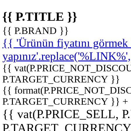
{{ P.TITLE }}
{{ P.BRAND }}
{{ 'Ürünün fiyatını görme
yapınız'.replace('%LINK%', '
{{ vat(P.PRICE_NOT_DISCOU
P.TARGET_CURRENCY }}
{{ format(P.PRICE_NOT_DI
P.TARGET_CURRENCY }} +
{{ vat(P.PRICE_SELL, P
P.TARGET_CURRENCY