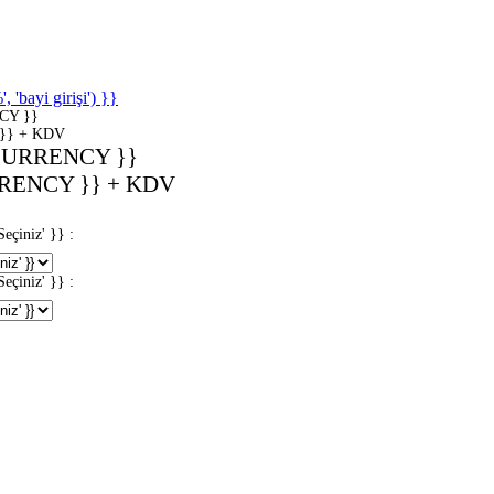
'bayi girişi') }}
CY }}
}} + KDV
CURRENCY }}
RENCY }} + KDV
iniz' }} :
iniz' }} :