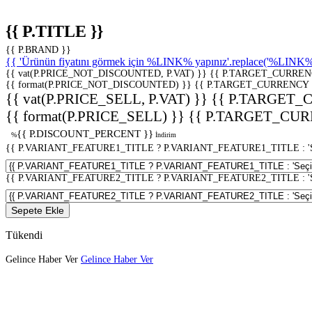
{{ P.TITLE }}
{{ P.BRAND }}
{{ 'Ürünün fiyatını görmek için %LINK% yapınız'.replace('%LINK%', 
{{ vat(P.PRICE_NOT_DISCOUNTED, P.VAT) }}
{{ P.TARGET_CURREN
{{ format(P.PRICE_NOT_DISCOUNTED) }}
{{ P.TARGET_CURRENCY 
{{ vat(P.PRICE_SELL, P.VAT) }}
{{ P.TARGET_
{{ format(P.PRICE_SELL) }}
{{ P.TARGET_CUR
{{ P.DISCOUNT_PERCENT }}
%
İndirim
{{ P.VARIANT_FEATURE1_TITLE ? P.VARIANT_FEATURE1_TITLE : 'Seç
{{ P.VARIANT_FEATURE2_TITLE ? P.VARIANT_FEATURE2_TITLE : 'Seç
Sepete Ekle
Tükendi
Gelince Haber Ver
Gelince Haber Ver