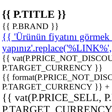
{{ P.TITLE }}
{{ P.BRAND }}
{{ 'Ürünün fiyatını görme
yapınız'.replace('%LINK%', '
{{ vat(P.PRICE_NOT_DISCOU
P.TARGET_CURRENCY }}
{{ format(P.PRICE_NOT_DI
P.TARGET_CURRENCY }} +
{{ vat(P.PRICE_SELL, P
P.TARGET_CURRENCY