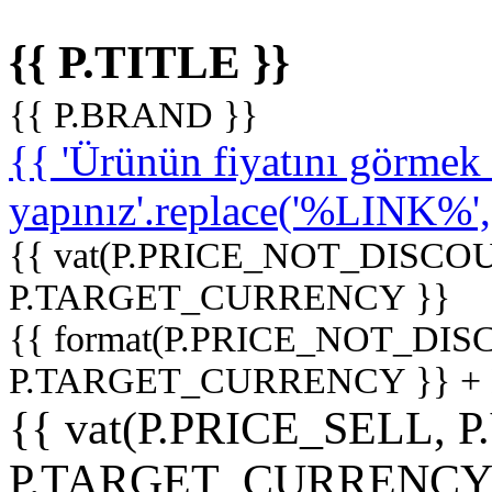
{{ P.TITLE }}
{{ P.BRAND }}
{{ 'Ürünün fiyatını görme
yapınız'.replace('%LINK%', '
{{ vat(P.PRICE_NOT_DISCOU
P.TARGET_CURRENCY }}
{{ format(P.PRICE_NOT_DI
P.TARGET_CURRENCY }} +
{{ vat(P.PRICE_SELL, P
P.TARGET_CURRENCY