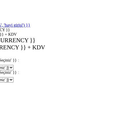
'bayi girişi') }}
CY }}
}} + KDV
CURRENCY }}
RENCY }} + KDV
iniz' }} :
iniz' }} :