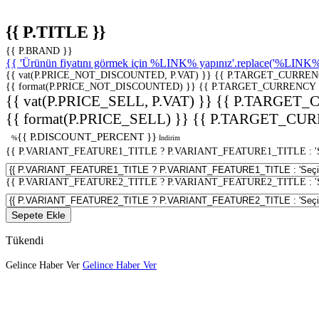
{{ P.TITLE }}
{{ P.BRAND }}
{{ 'Ürünün fiyatını görmek için %LINK% yapınız'.replace('%LINK%', 
{{ vat(P.PRICE_NOT_DISCOUNTED, P.VAT) }}
{{ P.TARGET_CURREN
{{ format(P.PRICE_NOT_DISCOUNTED) }}
{{ P.TARGET_CURRENCY 
{{ vat(P.PRICE_SELL, P.VAT) }}
{{ P.TARGET_
{{ format(P.PRICE_SELL) }}
{{ P.TARGET_CUR
{{ P.DISCOUNT_PERCENT }}
%
İndirim
{{ P.VARIANT_FEATURE1_TITLE ? P.VARIANT_FEATURE1_TITLE : 'Seç
{{ P.VARIANT_FEATURE2_TITLE ? P.VARIANT_FEATURE2_TITLE : 'Seç
Sepete Ekle
Tükendi
Gelince Haber Ver
Gelince Haber Ver