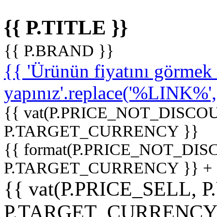
{{ P.TITLE }}
{{ P.BRAND }}
{{ 'Ürünün fiyatını görme
yapınız'.replace('%LINK%', '
{{ vat(P.PRICE_NOT_DISCOU
P.TARGET_CURRENCY }}
{{ format(P.PRICE_NOT_DI
P.TARGET_CURRENCY }} +
{{ vat(P.PRICE_SELL, P
P.TARGET_CURRENCY