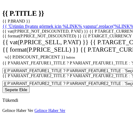
{{ P.TITLE }}
{{ P.BRAND }}
{{ 'Ürünün fiyatını görmek için %LINK% yapınız'.replace('%LINK%', 
{{ vat(P.PRICE_NOT_DISCOUNTED, P.VAT) }}
{{ P.TARGET_CURREN
{{ format(P.PRICE_NOT_DISCOUNTED) }}
{{ P.TARGET_CURRENCY 
{{ vat(P.PRICE_SELL, P.VAT) }}
{{ P.TARGET_
{{ format(P.PRICE_SELL) }}
{{ P.TARGET_CUR
{{ P.DISCOUNT_PERCENT }}
%
İndirim
{{ P.VARIANT_FEATURE1_TITLE ? P.VARIANT_FEATURE1_TITLE : 'Seç
{{ P.VARIANT_FEATURE2_TITLE ? P.VARIANT_FEATURE2_TITLE : 'Seç
Sepete Ekle
Tükendi
Gelince Haber Ver
Gelince Haber Ver