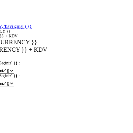
'bayi girişi') }}
CY }}
}} + KDV
CURRENCY }}
RENCY }} + KDV
iniz' }} :
iniz' }} :