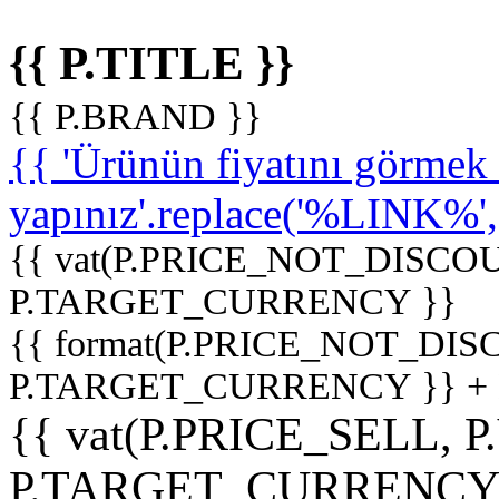
{{ P.TITLE }}
{{ P.BRAND }}
{{ 'Ürünün fiyatını görme
yapınız'.replace('%LINK%', '
{{ vat(P.PRICE_NOT_DISCOU
P.TARGET_CURRENCY }}
{{ format(P.PRICE_NOT_DI
P.TARGET_CURRENCY }} +
{{ vat(P.PRICE_SELL, P
P.TARGET_CURRENCY