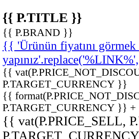
{{ P.TITLE }}
{{ P.BRAND }}
{{ 'Ürünün fiyatını görme
yapınız'.replace('%LINK%', '
{{ vat(P.PRICE_NOT_DISCOU
P.TARGET_CURRENCY }}
{{ format(P.PRICE_NOT_DI
P.TARGET_CURRENCY }} +
{{ vat(P.PRICE_SELL, P
P.TARGET_CURRENCY