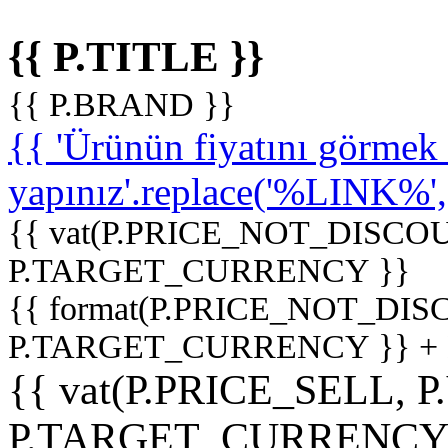
{{ P.TITLE }}
{{ P.BRAND }}
{{ 'Ürünün fiyatını görme
yapınız'.replace('%LINK%', '
{{ vat(P.PRICE_NOT_DISCOU
P.TARGET_CURRENCY }}
{{ format(P.PRICE_NOT_DI
P.TARGET_CURRENCY }} +
{{ vat(P.PRICE_SELL, P
P.TARGET_CURRENCY