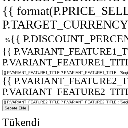
{{ format(P.PRICE_SELL
P.TARGET_CURRENCY 
{{ P.DISCOUNT_PERCEN
%
{{ P.VARIANT_FEATURE1_T
P.VARIANT_FEATURE1_TITLE :
{{ P.VARIANT_FEATURE2_T
P.VARIANT_FEATURE2_TITLE :
Sepete Ekle
Tükendi