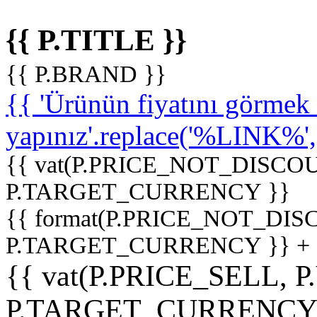
{{ P.TITLE }}
{{ P.BRAND }}
{{ 'Ürünün fiyatını görme
yapınız'.replace('%LINK%', '
{{ vat(P.PRICE_NOT_DISCOU
P.TARGET_CURRENCY }}
{{ format(P.PRICE_NOT_DI
P.TARGET_CURRENCY }} +
{{ vat(P.PRICE_SELL, P
P.TARGET_CURRENCY