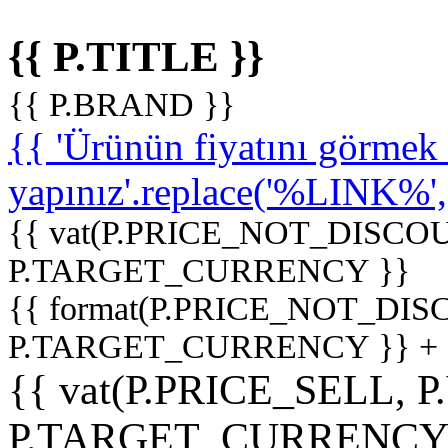
{{ P.TITLE }}
{{ P.BRAND }}
{{ 'Ürünün fiyatını görme
yapınız'.replace('%LINK%', '
{{ vat(P.PRICE_NOT_DISCOU
P.TARGET_CURRENCY }}
{{ format(P.PRICE_NOT_DI
P.TARGET_CURRENCY }} +
{{ vat(P.PRICE_SELL, P
P.TARGET_CURRENCY